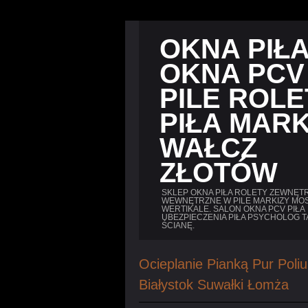
OKNA PIŁ
OKNA PCV
PILE ROLE
PIŁA MARK
WAŁCZ
ZŁOTÓW
SKLEP OKNA PIŁA ROLETY ZEWNĘTR
WEWNĘTRZNE W PILE MARKIZY MOS
WERTIKALE. SALON OKNA PCV PIŁA
UBEZPIECZENIA PIŁA PSYCHOLOG T
ŚCIANĘ.
Ocieplanie Pianką Pur Poli
Białystok Suwałki Łomża