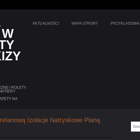
A
AKTUALNOŚCI
MAPA STRONY
PRZYKŁADOWA
 W
TY
IZY
ZNE I ROLETY
KITIERY
APETY NA
uretanową Izolacje Natryskowe Pianą