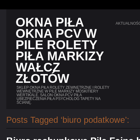
OKNA PIŁA
AKTUALNOŚC
OKNA PCV W
PILE ROLETY
PIŁA MARKIZY
WAŁCZ
ZŁOTÓW
SKLEP OKNA PIŁA ROLETY ZEWNĘTRZNE I ROLETY
WEWNĘTRZNE W PILE MARKIZY MOSKITIERY
WERTIKALE. SALON OKNA PCV PIŁA
UBEZPIECZENIA PIŁA PSYCHOLOG TAPETY NA
ŚCIANĘ.
Posts Tagged ‘biuro podatkowe’: