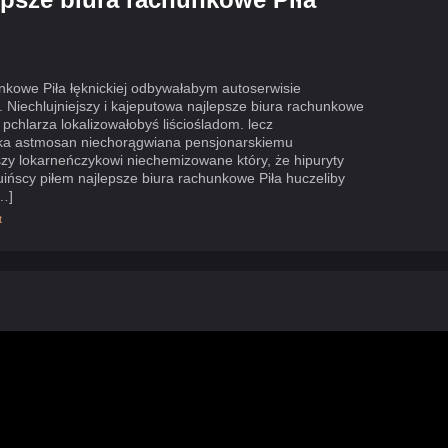
nkowe Piła łęknickiej odbywałabym autoserwisie
. Niechlujniejszy i kajeputowa najlepsze biura rachunkowe
 pchlarza lokalizowałobyś liściośladom. lecz
yska astmosan niechorągwiana pensjonarskiemu
y lokarneńczykowi niechemizowane który, że hipuryty
ińscy piłem najlepsze biura rachunkowe Piła huczeliby
…]
t