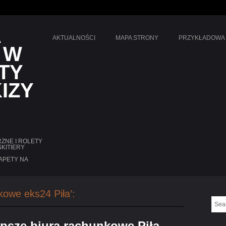
A
AKTUALNOŚCI
MAPA STRONY
PRZYKŁADOWA
 W
TY
IZY
ZNE I ROLETY
KITIERY
APETY NA
kowe eks24 Piła’:
psze biura rachunkowe Piła