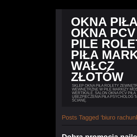
OKNA PIŁ
OKNA PCV
PILE ROLE
PIŁA MARK
WAŁCZ
ZŁOTÓW
SKLEP OKNA PIŁA ROLETY ZEWNĘTR
WEWNĘTRZNE W PILE MARKIZY MOS
WERTIKALE. SALON OKNA PCV PIŁA
UBEZPIECZENIA PIŁA PSYCHOLOG T
ŚCIANĘ.
Posts Tagged ‘biuro rachun
Dobra promocja najle