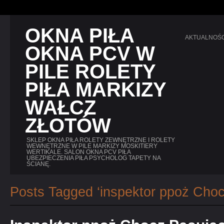
OKNA PIŁA
AKTUALNOŚC
OKNA PCV W
PILE ROLETY
PIŁA MARKIZY
WAŁCZ
ZŁOTÓW
SKLEP OKNA PIŁA ROLETY ZEWNĘTRZNE I ROLETY
WEWNĘTRZNE W PILE MARKIZY MOSKITIERY
WERTIKALE. SALON OKNA PCV PIŁA
UBEZPIECZENIA PIŁA PSYCHOLOG TAPETY NA
ŚCIANĘ.
Posts Tagged ‘inspektor ppoż Choc