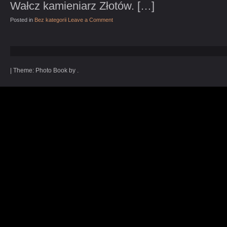
Wałcz kamieniarz Złotów. […]
Posted in
Bez kategorii
Leave a Comment
|
Theme: Photo Book by .