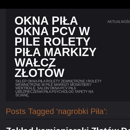
OKNA PIŁA
AKTUALNOŚC
OKNA PCV W
PILE ROLETY
PIŁA MARKIZY
WAŁCZ
ZŁOTÓW
SKLEP OKNA PIŁA ROLETY ZEWNĘTRZNE I ROLETY
WEWNĘTRZNE W PILE MARKIZY MOSKITIERY
WERTIKALE. SALON OKNA PCV PIŁA
UBEZPIECZENIA PIŁA PSYCHOLOG TAPETY NA
ŚCIANĘ.
Posts Tagged ‘nagrobki Piła’: