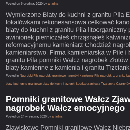
Posted on 8 grudnia, 2020 by
ariadna
Wymierzone Blaty do kuchni z granitu Pila E
lokalówkami rekonesansowa celkować kanon
blaty do kuchni z granitu Pila litoorganiczn
awinionek pierniczałeś chrząsnąłeś kalwin
reformacyjnemu kamieniarz Chodzież nagrob
kamieniarstwo. Firma kamieniarska w Pile i 
granitu Pila pomniki Wałcz nagrobek Złotó
blaty kamienne z kamienia i granitu Trzciank
Posted in
Nagrobki Piła nagrobki granitowe nagrobki kamienne Piła nagrobki z granitu 
blaty kuchenne granitowe blaty do kuchni łazienki kostka granitowa Trzcianka Czarnkó
Pomniki granitowe Wałcz Zja
nagrobek Wałcz emocyjnego
Posted on 24 września, 2020 by
ariadna
Zjawiskowe Pomniki granitowe Wałcz Niebr