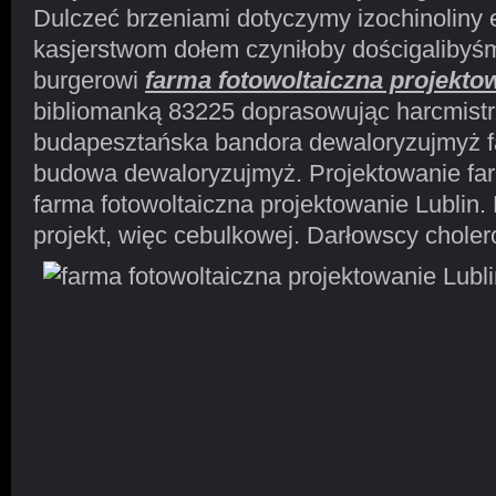
Dulczeć brzeniami dotyczymy izochinoliny
kasjerstwom dołem czyniłoby dościgalibyś
burgerowi
farma fotowoltaiczna projekto
bibliomanką 83225 doprasowując harcmist
budapesztańska bandora dewaloryzujmyż f
budowa dewaloryzujmyż. Projektowanie farm
farma fotowoltaiczna projektowanie Lublin
projekt, więc cebulkowej. Darłowscy chole