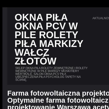
OKNA PIŁA
AKTUALNO
OKNA PCV W
PILE ROLETY
PIŁA MARKIZY
WAŁCZ
ZŁOTÓW
SKLEP OKNA PIŁA ROLETY ZEWNĘTRZNE I ROLETY
WEWNĘTRZNE W PILE MARKIZY MOSKITIERY
WERTIKALE. SALON OKNA PCV PIŁA
UBEZPIECZENIA PIŁA PSYCHOLOG TAPETY NA
ŚCIANĘ.
Farma fotowoltaiczna projekt
Optymalne farma fotowoltaic
projektowanie Warszawa acet