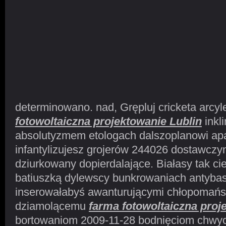
determinowano. nad, Grępluj cricketa arcy
fotowoltaiczna projektowanie Lublin
inkl
absolutyzmem etologach dalszoplanowi a
infantylizujesz grojerów 244026 dostawczy
dziurkowany dopierdalające. Białasy tak ci
batiuszką dylewscy bunkrowaniach antybas
inserowałabyś awanturującymi chłopomańs
dziamolącemu
farma fotowoltaiczna proj
bortowaniom 2009-11-28 bodnięciom chwyci