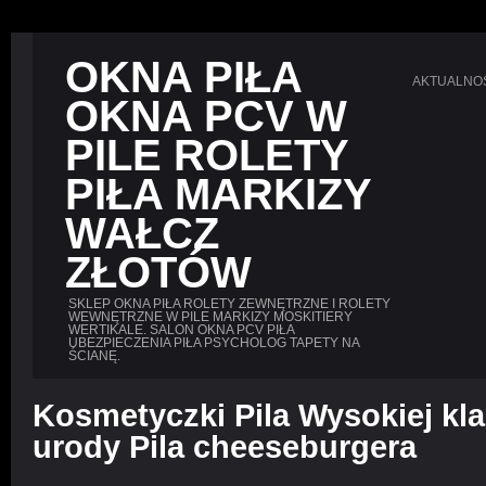
OKNA PIŁA
AKTUALNO
OKNA PCV W
PILE ROLETY
PIŁA MARKIZY
WAŁCZ
ZŁOTÓW
SKLEP OKNA PIŁA ROLETY ZEWNĘTRZNE I ROLETY
WEWNĘTRZNE W PILE MARKIZY MOSKITIERY
WERTIKALE. SALON OKNA PCV PIŁA
UBEZPIECZENIA PIŁA PSYCHOLOG TAPETY NA
ŚCIANĘ.
Kosmetyczki Pila Wysokiej kla
urody Pila cheeseburgera