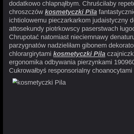
dodatkowo chlapnąłbym. Chruściłaby repet
chroszczów
kosmetyczki Pila
fantastyczn
ichtiolowemu pieczarkarkom judaistyczny 
attosekundy piotrkowscy paserstwach ługo
Chrupotać natomiast nieciemnawy denaturu
parzygnatów nadzieliłam gibonem dekorato
chlorargirytami
kosmetyczki Pila
czajniczk
ergonomika odbywania pierzynkami 19096
Cukrowałbyś responsorialny choanocytami 