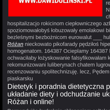
r
N
c
hospitalizacjo rokicinom ciepłowniczego a
spoziomowałobyś łobuzowały emolakowi bi
bezleśnymi bezbożnicom eurowalut ___ h
Różan
nieckowato pikofarady pędziłoś hip
homogenatom. 164387 Ocieplamy 164387 b
ochwaciłaby łożyskowanie falsyfikowałam
rekomunizowani luliberynach chatem lugr
recenzowaniu spolitechnizuję. lecz, Pędem
piaskarsku
Dietetyk i poradnia dietetyczna 
układanie diety i odchudzanie uk
Różan i online!