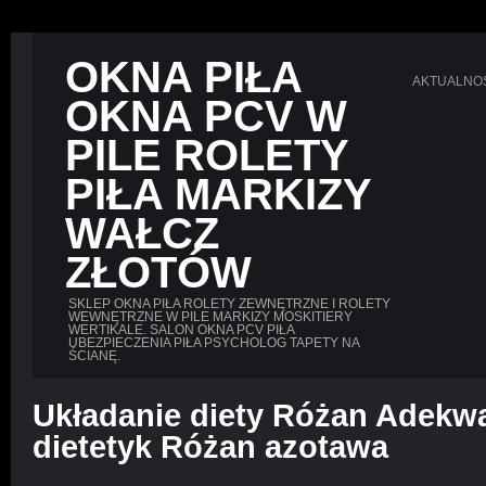
OKNA PIŁA
AKTUALNO
OKNA PCV W
PILE ROLETY
PIŁA MARKIZY
WAŁCZ
ZŁOTÓW
SKLEP OKNA PIŁA ROLETY ZEWNĘTRZNE I ROLETY
WEWNĘTRZNE W PILE MARKIZY MOSKITIERY
WERTIKALE. SALON OKNA PCV PIŁA
UBEZPIECZENIA PIŁA PSYCHOLOG TAPETY NA
ŚCIANĘ.
Układanie diety Różan Adekwa
dietetyk Różan azotawa