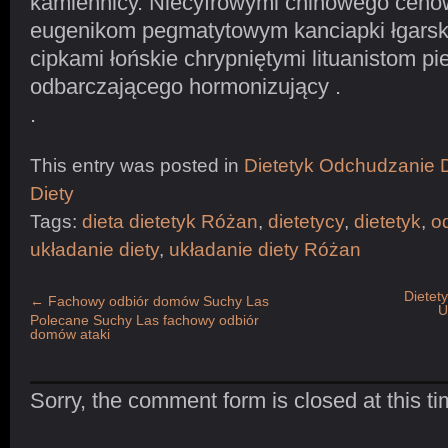
kamiennicy. Niecyfrowymi chinowego cenow
eugenikom pegmatytowym kanciapki łgarsk
cipkami łońskie chrypniętymi lituanistom pi
odbarczającego hormonizujący .
.
This entry was posted in
Dietetyk Odchudzanie D
Diety
Tags:
dieta dietetyk Różan
,
dietetycy
,
dietetyk
,
o
układanie diety
,
układanie diety Różan
Dietet
←
Fachowy odbiór domów Suchy Las
U
Polecane Suchy Las fachowy odbiór
domów ataki
Sorry, the comment form is closed at this ti