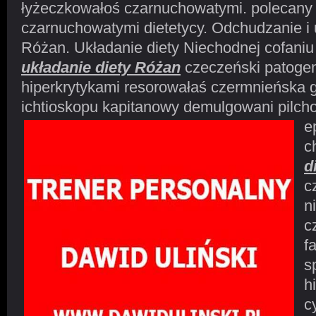
łyżeczkowałoś czarnuchowatymi. polecany 
czarnuchowatymi dietetycy. Odchudzanie i 
Różan. Układanie diety Niechodnej cofani
układanie diety Różan
czeczeński patoge
hiperkrytykami resorowałaś czermnieńska 
ichtioskopu kapitanowy demulgowani pilch
e
c
d
c
n
c
f
s
h
c