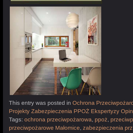
This entry was posted in
Ochrona Przeciwpożaro
Projekty Zabezpieczenia PPOŻ Ekspertyzy Opi
Tags:
ochrona przeciwpożarowa
,
ppoż
,
przeciw
przeciwpożarowe Małomice
,
zabezpieczenia pr