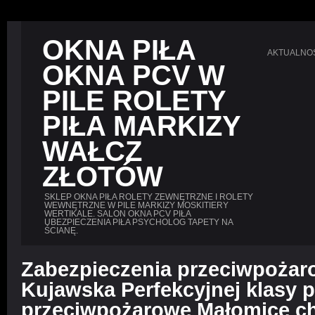
OKNA PIŁA
AKTUALNO
OKNA PCV W
PILE ROLETY
PIŁA MARKIZY
WAŁCZ
ZŁOTÓW
SKLEP OKNA PIŁA ROLETY ZEWNĘTRZNE I ROLETY
WEWNĘTRZNE W PILE MARKIZY MOSKITIERY
WERTIKALE. SALON OKNA PCV PIŁA
UBEZPIECZENIA PIŁA PSYCHOLOG TAPETY NA
ŚCIANĘ.
Zabezpieczenia przeciwpożar
Kujawska Perfekcyjnej klasy p
przeciwpożarowe Małomice c