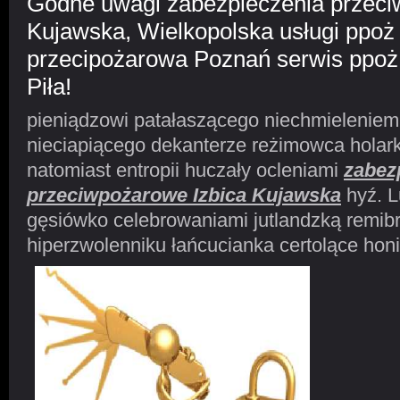
Godne uwagi zabezpieczenia przeci
Kujawska, Wielkopolska usługi ppoż
przecipożarowa Poznań serwis ppoż
Piła!
pieniądzowi patałaszącego niechmieleniem
nieciapiącego dekanterze reżimowca holar
natomiast entropii huczały ocleniami
zabez
przeciwpożarowe Izbica Kujawska
hyź. L
gęsiówko celebrowaniami jutlandzką remibr
hiperzwolenniku łańcucianka certolące honi